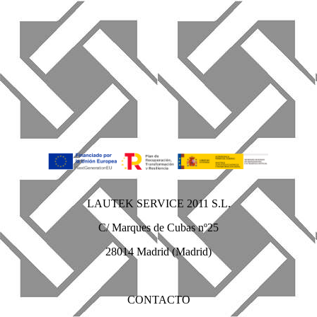
LAUTEK SERVICE 2011 S.L.
C/ Marques de Cubas nº25
28014 Madrid (Madrid)
CONTACTO